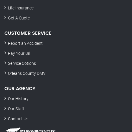
Life Insurance
Get A Quote
CUSTOMER SERVICE
Report an Accident
Pay Your Bill
Service Options
Orleans County DMV
OUR AGENCY
Our History
Our Staff
Contact Us