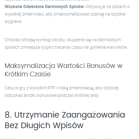
Wczesne Odebranie Darmowych Spinów:
Aktywuj je na slotach o
wysokiej zmienności, aby zmaksymalizować szansę na szybkie
wygrane.
Chociaż istnieją wymogi obrotu, skupienie się na darmowych
spinach zmniejsza ryzyko tracenia czasu na gonienie warunków.
Maksymalizacja Wartości Bonusów w
Krótkim Czasie
Celuj w gry z wysokim RTP i niską zmiennością, aby szybciej
odzyskać środki bonusowe podczas krótkiej sesji.
8. Utrzymanie Zaangażowania
Bez Długich Wpisów