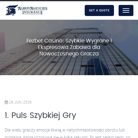
GET A QUOTE
Menu
Fezbet Casino: Szybkie Wygrane i
Ekspresowa Zabawa dla
Nowoczesnego Gracza
28 JUN, 2026
1. Puls Szybkiej Gry
Dla wielu graczy emocje tkwią w natychmiastowości obrotu lub
rozdania, które rozgrywa się w kilka sekund. To jest sedno tego, co