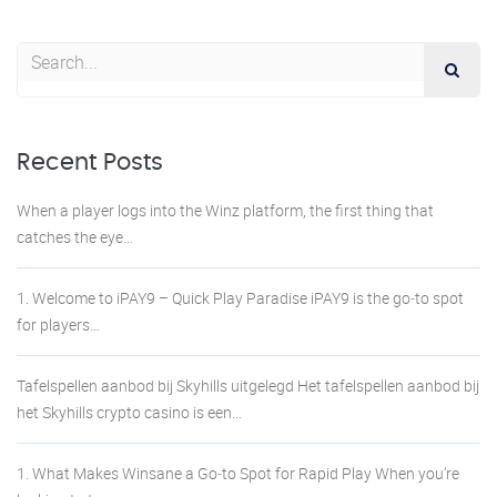
Recent Posts
When a player logs into the Winz platform, the first thing that
catches the eye…
1. Welcome to iPAY9 – Quick Play Paradise iPAY9 is the go‑to spot
for players…
Tafelspellen aanbod bij Skyhills uitgelegd Het tafelspellen aanbod bij
het Skyhills crypto casino is een…
1. What Makes Winsane a Go‑to Spot for Rapid Play When you’re