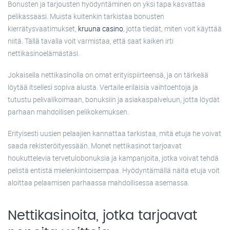
Bonusten ja tarjousten hyödyntäminen on yksi tapa kasvattaa
pelikassaasi. Muista kuitenkin tarkistaa bonusten
kierrätysvaatimukset,
kruuna casino
, jotta tiedät, miten voit käyttää
niitä. Tällä tavalla voit varmistaa, että saat kaiken irti
nettikasinoelämästäsi.
Jokaisella nettikasinolla on omat erityispiirteensä, ja on tärkeää
löytää itsellesi sopiva alusta. Vertaile erilaisia vaihtoehtoja ja
tutustu pelivalikoimaan, bonuksiin ja asiakaspalveluun, jotta löydät
parhaan mahdollisen pelikokemuksen.
Erityisesti uusien pelaajien kannattaa tarkistaa, mitä etuja he voivat
saada rekisteröityessään. Monet nettikasinot tarjoavat
houkuttelevia tervetulobonuksia ja kampanjoita, jotka voivat tehdä
pelistä entistä mielenkiintoisempaa. Hyödyntämällä näitä etuja voit
aloittaa pelaamisen parhaassa mahdollisessa asemassa.
Nettikasinoita, jotka tarjoavat