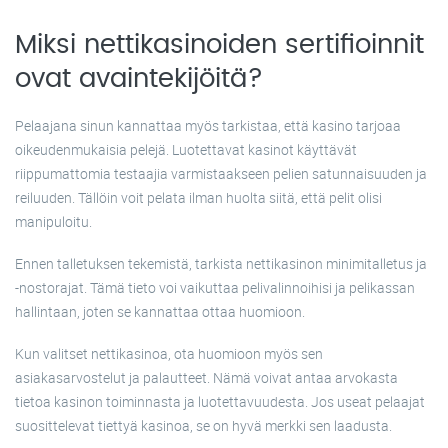
Miksi nettikasinoiden sertifioinnit
ovat avaintekijöitä?
Pelaajana sinun kannattaa myös tarkistaa, että kasino tarjoaa
oikeudenmukaisia pelejä. Luotettavat kasinot käyttävät
riippumattomia testaajia varmistaakseen pelien satunnaisuuden ja
reiluuden. Tällöin voit pelata ilman huolta siitä, että pelit olisi
manipuloitu.
Ennen talletuksen tekemistä, tarkista nettikasinon minimitalletus ja
-nostorajat. Tämä tieto voi vaikuttaa pelivalinnoihisi ja pelikassan
hallintaan, joten se kannattaa ottaa huomioon.
Kun valitset nettikasinoa, ota huomioon myös sen
asiakasarvostelut ja palautteet. Nämä voivat antaa arvokasta
tietoa kasinon toiminnasta ja luotettavuudesta. Jos useat pelaajat
suosittelevat tiettyä kasinoa, se on hyvä merkki sen laadusta.