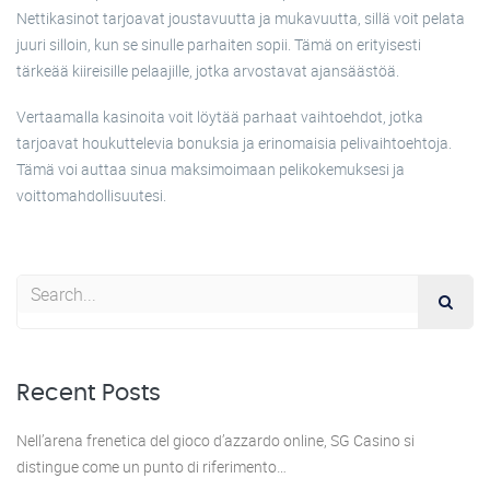
Nettikasinot tarjoavat joustavuutta ja mukavuutta, sillä voit pelata
juuri silloin, kun se sinulle parhaiten sopii. Tämä on erityisesti
tärkeää kiireisille pelaajille, jotka arvostavat ajansäästöä.
Vertaamalla kasinoita voit löytää parhaat vaihtoehdot, jotka
tarjoavat houkuttelevia bonuksia ja erinomaisia pelivaihtoehtoja.
Tämä voi auttaa sinua maksimoimaan pelikokemuksesi ja
voittomahdollisuutesi.
Recent Posts
Nell’arena frenetica del gioco d’azzardo online, SG Casino si
distingue come un punto di riferimento…