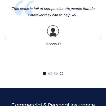
This place is full of compassionate people that do
whatever they can to help you.
Moody D
Commercial & Personal Insurance