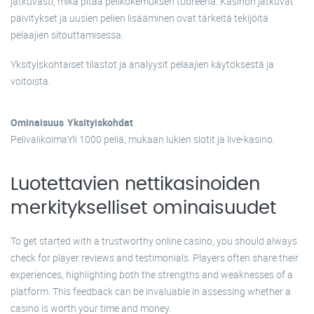
jatkuvasti, mikä pitää pelikokemuksen tuoreena. Kasinon jatkuvat
päivitykset ja uusien pelien lisääminen ovat tärkeitä tekijöitä
pelaajien sitouttamisessa.
Yksityiskohtaiset tilastot ja analyysit pelaajien käytöksestä ja
voitoista.
Ominaisuus
Yksityiskohdat
Pelivalikoima
Yli 1000 peliä, mukaan lukien slotit ja live-kasino.
Luotettavien nettikasinoiden
merkitykselliset ominaisuudet
To get started with a trustworthy online casino, you should always
check for player reviews and testimonials. Players often share their
experiences, highlighting both the strengths and weaknesses of a
platform. This feedback can be invaluable in assessing whether a
casino is worth your time and money.