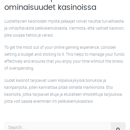
ominaisuudet kasinoissa
Luotettavien kasinoiden myötä pelaajat voivat nauttia turvallisesta
ja viihdyttävästä pelikokemuksesta. Varmista, että valitset kasinon,
joka suojaa tietosi ja varasi.
To get the most out of your online gaming experience, consider
setting a budget and sticking to it. This helps to manage your funds
effectively and ensures that you enjoy your time without the stress
of overspending.
Uudet kasinot tarjoavat usein kilpailukykyisiä bonuksia ja
kampanjoita, joten kannattaa pitää silmällä markkinoita. Etsi
kasinoita, jotka tarjoavat etuja ja etukäteen ilmoitettuja tarjouksia,
jotta voit saada enemmän irti pelikokemuksestasi.