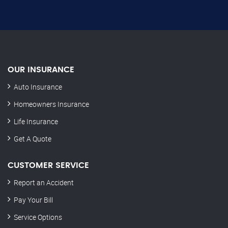
OUR INSURANCE
Auto Insurance
Homeowners Insurance
Life Insurance
Get A Quote
CUSTOMER SERVICE
Report an Accident
Pay Your Bill
Service Options