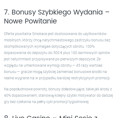
7. Bonusy Szybkiego Wydania –
Nowe Powitanie
Oferta powitalna Smokace jest dostosowana do użytkowników
mobilnych, którzy chcą natychmiastowego zastrzyku bonusu bez
skomplikowanych wymagań dotyczących obrotu. 100%
dopasowania do depozytu do 500 € plus 100 darmowych spinów
jest natychmiast przypisywane po pierwszym depozycie. Ze
względu na umiarkowane wymogi obrotu — 45 razy wartość
bonusu — gracze mogą szybciej zamieniać bonusowe środki na
realne wygrane niż w przypadku bardziej restrykcyjnych promocji.
Na popołudniowe powroty, bonusy doładowujące, takie jak środy z
40% dopasowaniem, stanowią kolejny szybki motywator do dalszej
gry bez czekania na pełny cykl promocji tygodniowej.