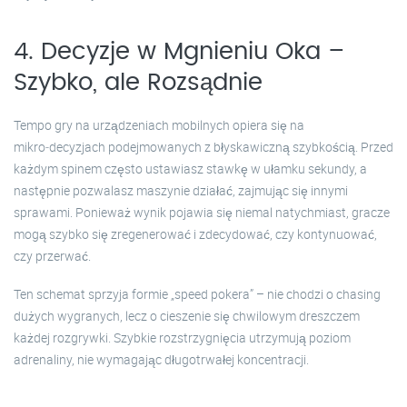
4. Decyzje w Mgnieniu Oka –
Szybko, ale Rozsądnie
Tempo gry na urządzeniach mobilnych opiera się na
mikro‑decyzjach podejmowanych z błyskawiczną szybkością. Przed
każdym spinem często ustawiasz stawkę w ułamku sekundy, a
następnie pozwalasz maszynie działać, zajmując się innymi
sprawami. Ponieważ wynik pojawia się niemal natychmiast, gracze
mogą szybko się zregenerować i zdecydować, czy kontynuować,
czy przerwać.
Ten schemat sprzyja formie „speed pokera” – nie chodzi o chasing
dużych wygranych, lecz o cieszenie się chwilowym dreszczem
każdej rozgrywki. Szybkie rozstrzygnięcia utrzymują poziom
adrenaliny, nie wymagając długotrwałej koncentracji.