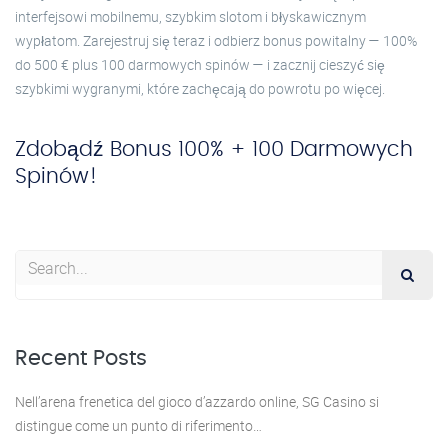
interfejsowi mobilnemu, szybkim slotom i błyskawicznym
wypłatom. Zarejestruj się teraz i odbierz bonus powitalny — 100%
do 500 € plus 100 darmowych spinów — i zacznij cieszyć się
szybkimi wygranymi, które zachęcają do powrotu po więcej.
Zdobądź Bonus 100% + 100 Darmowych
Spinów!
Recent Posts
Nell’arena frenetica del gioco d’azzardo online, SG Casino si
distingue come un punto di riferimento…