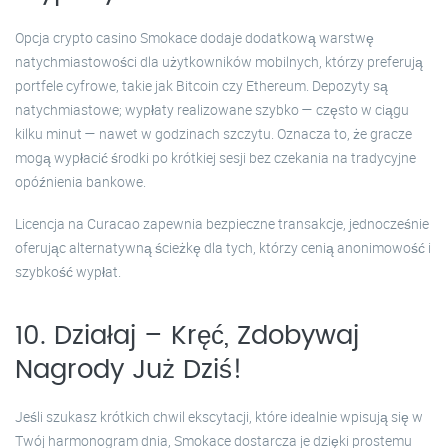
Opcja crypto casino Smokace dodaje dodatkową warstwę
natychmiastowości dla użytkowników mobilnych, którzy preferują
portfele cyfrowe, takie jak Bitcoin czy Ethereum. Depozyty są
natychmiastowe; wypłaty realizowane szybko — często w ciągu
kilku minut — nawet w godzinach szczytu. Oznacza to, że gracze
mogą wypłacić środki po krótkiej sesji bez czekania na tradycyjne
opóźnienia bankowe.
Licencja na Curacao zapewnia bezpieczne transakcje, jednocześnie
oferując alternatywną ścieżkę dla tych, którzy cenią anonimowość i
szybkość wypłat.
10. Działaj – Kręć, Zdobywaj
Nagrody Już Dziś!
Jeśli szukasz krótkich chwil ekscytacji, które idealnie wpisują się w
Twój harmonogram dnia, Smokace dostarcza je dzięki prostemu